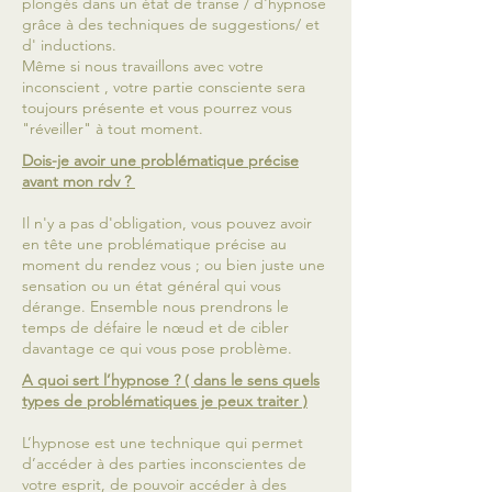
plongés dans un état de transe / d'hypnose
grâce à des techniques de suggestions/ et
d' inductions.
Même si nous travaillons avec votre
inconscient , votre partie consciente sera
toujours présente et vous pourrez vous
"réveiller" à tout moment.
Dois-je avoir une problématique précise
avant mon rdv ?
Il n'y a pas d'obligation, vous pouvez avoir
en tête une problématique précise au
moment du rendez vous ; ou bien juste une
sensation ou un état général qui vous
dérange. Ensemble nous prendrons le
temps de défaire le nœud et de cibler
davantage ce qui vous pose problème.
A quoi sert l’hypnose ? ( dans le sens quels
types de problématiques je peux traiter )
L’hypnose est une technique qui permet
d’accéder à des parties inconscientes de
votre esprit, de pouvoir accéder à des