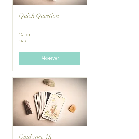
Quick Question
15 min
15
15 €
euros
Réserver
Guidance 1h