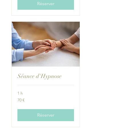
Réserver
Séance d'Hypnose
1 h
70
70 €
euros
Réserver